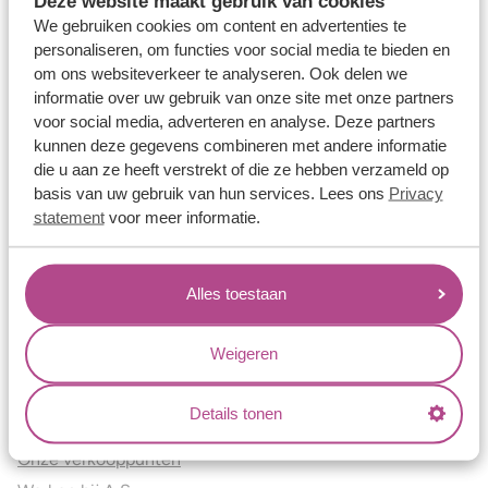
Deze website maakt gebruik van cookies
Verlovingsringen
We gebruiken cookies om content en advertenties te
Vriendschapsringen
personaliseren, om functies voor social media te bieden en
om ons websiteverkeer te analyseren. Ook delen we
Over ons
informatie over uw gebruik van onze site met onze partners
voor social media, adverteren en analyse. Deze partners
Aller Spanninga
kunnen deze gegevens combineren met andere informatie
Historie
die u aan ze heeft verstrekt of die ze hebben verzameld op
Certificaten
basis van uw gebruik van hun services. Lees ons
Privacy
Blogs
statement
voor meer informatie.
Jouw voordelen
Alles toestaan
Conflictvrije Materialen
Oneindig veel mogelijkheden
Weigeren
Kwaliteit
Juweliers & Contact
Details tonen
Onze verkooppunten