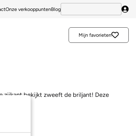
act
Onze verkooppunten
Blog
Inlo
Mijn favorieten
e zijkant bekijkt zweeft de briljant! Deze