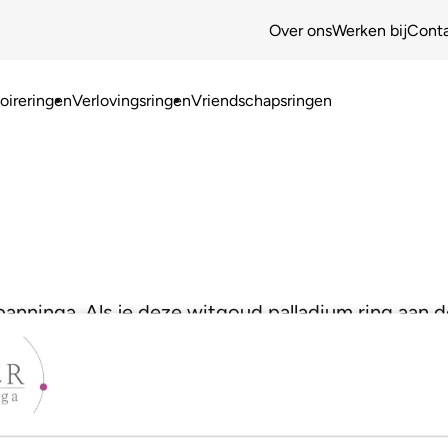
Over ons
Werken bij
Cont
ireringen
Verlovingsringen
Vriendschapsringen
Spanninga. Als je deze witgoud palladium ring aan d
briljant.