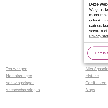
Deze webs
We gebruike
media te bi
gebruik van
partners ku
verstrekt o
Privacy sta
Details 
Ons aanbod
Over o
Trouwringen
Aller Spanni
Memoireringen
Historie
Verlovingsringen
Certificaten
Vriendschapsringen
Blogs