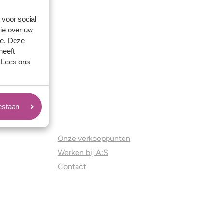
 voor social
ie over uw
se. Deze
heeft
. Lees ons
oestaan
Juweliers & Contact
Onze verkooppunten
Werken bij A:S
Contact