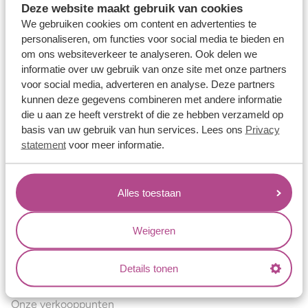
Deze website maakt gebruik van cookies
Verlovingsringen
We gebruiken cookies om content en advertenties te
Vriendschapsringen
personaliseren, om functies voor social media te bieden en
om ons websiteverkeer te analyseren. Ook delen we
Over ons
informatie over uw gebruik van onze site met onze partners
voor social media, adverteren en analyse. Deze partners
Aller Spanninga
kunnen deze gegevens combineren met andere informatie
Historie
die u aan ze heeft verstrekt of die ze hebben verzameld op
basis van uw gebruik van hun services. Lees ons
Privacy
Certificaten
statement
voor meer informatie.
Blogs
Jouw voordelen
Alles toestaan
Conflictvrije Materialen
Oneindig veel mogelijkheden
Weigeren
Kwaliteit
Details tonen
Juweliers & Contact
Onze verkooppunten