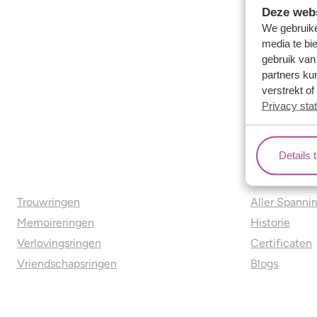
Deze webs
We gebruike
media te bi
gebruik van
partners ku
verstrekt o
Privacy sta
Details 
Ons aanbod
Over o
Trouwringen
Aller Spanni
Memoireringen
Historie
Verlovingsringen
Certificaten
Vriendschapsringen
Blogs