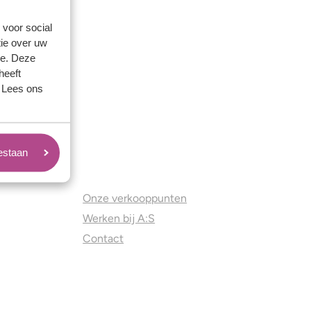
 voor social
ie over uw
se. Deze
heeft
. Lees ons
oestaan
Juweliers & Contact
Onze verkooppunten
Werken bij A:S
Contact