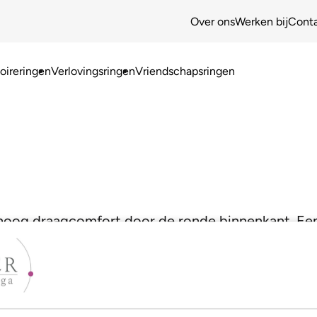
Over ons
Werken bij
Cont
ireringen
Verlovingsringen
Vriendschapsringen
 hoog draagcomfort door de ronde binnenkant. Een 