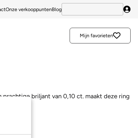
act
Onze verkooppunten
Blog
Inlo
Mijn favorieten
prachtige briljant van 0,10 ct. maakt deze ring