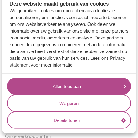
Deze website maakt gebruik van cookies
Verlovingsringen
We gebruiken cookies om content en advertenties te
Vriendschapsringen
personaliseren, om functies voor social media te bieden en
om ons websiteverkeer te analyseren. Ook delen we
Over ons
informatie over uw gebruik van onze site met onze partners
voor social media, adverteren en analyse. Deze partners
Aller Spanninga
kunnen deze gegevens combineren met andere informatie
Historie
die u aan ze heeft verstrekt of die ze hebben verzameld op
basis van uw gebruik van hun services. Lees ons
Privacy
Certificaten
statement
voor meer informatie.
Blogs
Jouw voordelen
Alles toestaan
Conflictvrije Materialen
Oneindig veel mogelijkheden
Weigeren
Kwaliteit
Details tonen
Juweliers & Contact
Onze verkooppunten