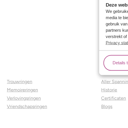
Deze webs
We gebruike
media te bi
gebruik van
partners ku
verstrekt o
Privacy sta
Details 
Ons aanbod
Over o
Trouwringen
Aller Spanni
Memoireringen
Historie
Verlovingsringen
Certificaten
Vriendschapsringen
Blogs