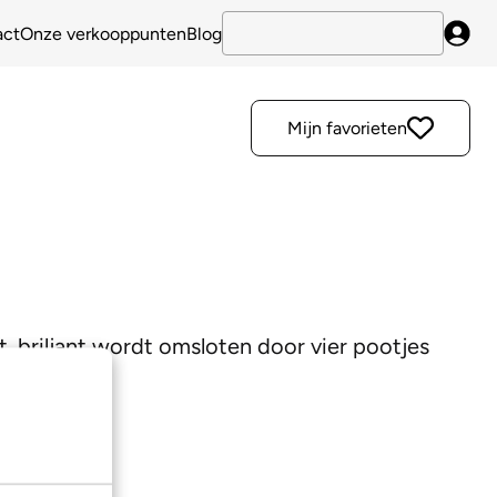
act
Onze verkooppunten
Blog
Inlo
Mijn favorieten
t. briljant wordt omsloten door vier pootjes