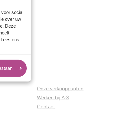
 voor social
ie over uw
se. Deze
heeft
. Lees ons
oestaan
Juweliers & Contact
Onze verkooppunten
Werken bij A:S
Contact