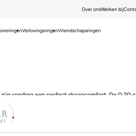
Over ons
Werken bij
Cont
ireringen
Verlovingsringen
Vriendschapsringen
 zijn ronding een perfect draagcomfort. De 0,20 c
briljant!