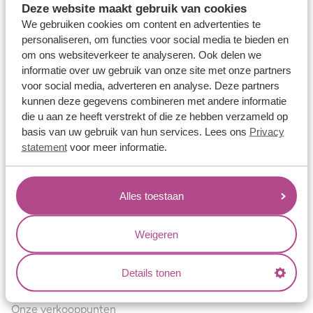
Deze website maakt gebruik van cookies
Verlovingsringen
We gebruiken cookies om content en advertenties te
Vriendschapsringen
personaliseren, om functies voor social media te bieden en
om ons websiteverkeer te analyseren. Ook delen we
Over ons
informatie over uw gebruik van onze site met onze partners
voor social media, adverteren en analyse. Deze partners
Aller Spanninga
kunnen deze gegevens combineren met andere informatie
Historie
die u aan ze heeft verstrekt of die ze hebben verzameld op
basis van uw gebruik van hun services. Lees ons
Privacy
Certificaten
statement
voor meer informatie.
Blogs
Jouw voordelen
Alles toestaan
Conflictvrije Materialen
Oneindig veel mogelijkheden
Weigeren
Kwaliteit
Details tonen
Juweliers & Contact
Onze verkooppunten