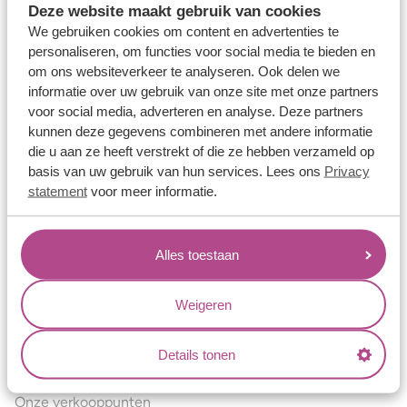
Deze website maakt gebruik van cookies
Verlovingsringen
We gebruiken cookies om content en advertenties te
Vriendschapsringen
personaliseren, om functies voor social media te bieden en
om ons websiteverkeer te analyseren. Ook delen we
Over ons
informatie over uw gebruik van onze site met onze partners
voor social media, adverteren en analyse. Deze partners
Aller Spanninga
kunnen deze gegevens combineren met andere informatie
Historie
die u aan ze heeft verstrekt of die ze hebben verzameld op
basis van uw gebruik van hun services. Lees ons
Privacy
Certificaten
statement
voor meer informatie.
Blogs
Jouw voordelen
Alles toestaan
Conflictvrije Materialen
Oneindig veel mogelijkheden
Weigeren
Kwaliteit
Details tonen
Juweliers & Contact
Onze verkooppunten