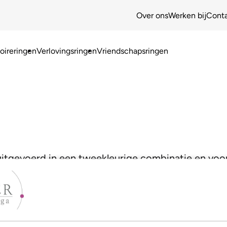
Over ons
Werken bij
Cont
ireringen
Verlovingsringen
Vriendschapsringen
 uitgevoerd in een tweekleurige combinatie en voorz