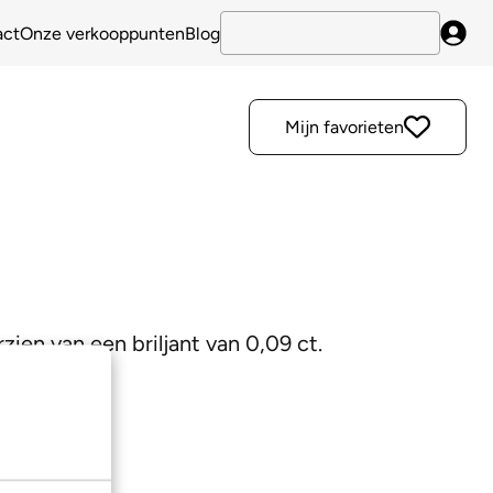
act
Onze verkooppunten
Blog
Inlo
Mijn favorieten
ien van een briljant van 0,09 ct.