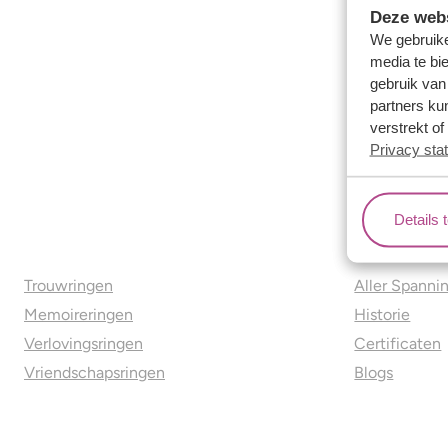
Deze webs
We gebruike
media te bi
gebruik van
partners ku
verstrekt o
Privacy sta
Details 
Ons aanbod
Over o
Trouwringen
Aller Spanni
Memoireringen
Historie
Verlovingsringen
Certificaten
Vriendschapsringen
Blogs