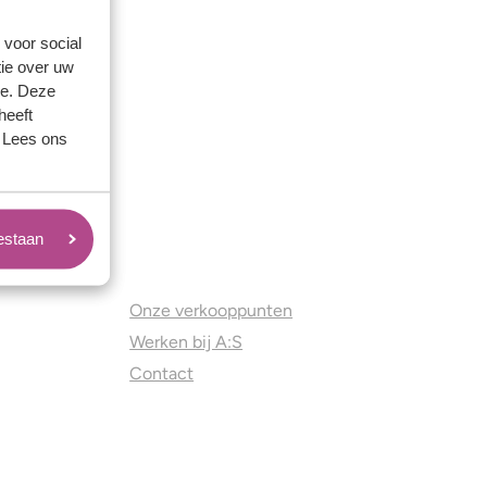
 voor social
ie over uw
se. Deze
heeft
. Lees ons
oestaan
Juweliers & Contact
Onze verkooppunten
Werken bij A:S
Contact