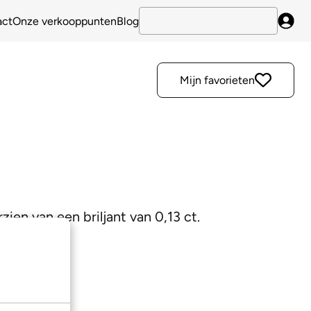
act
Onze verkooppunten
Blog
Inlo
Mijn favorieten
ien van een briljant van 0,13 ct.