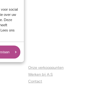
 voor social
ie over uw
se. Deze
heeft
. Lees ons
oestaan
Juweliers & Contact
Onze verkooppunten
Werken bij A:S
Contact