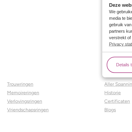
Deze webs
We gebruike
media te bi
gebruik van
partners ku
verstrekt o
Privacy sta
Details 
Ons aanbod
Over o
Trouwringen
Aller Spanni
Memoireringen
Historie
Verlovingsringen
Certificaten
Vriendschapsringen
Blogs