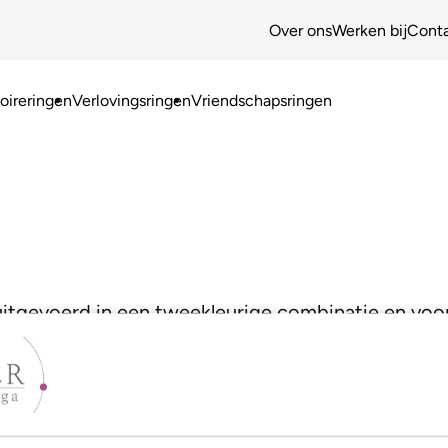
Over ons
Werken bij
Cont
ireringen
Verlovingsringen
Vriendschapsringen
 uitgevoerd in een tweekleurige combinatie en voorz