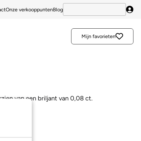
act
Onze verkooppunten
Blog
Inlo
Mijn favorieten
zien van een briljant van 0,08 ct.