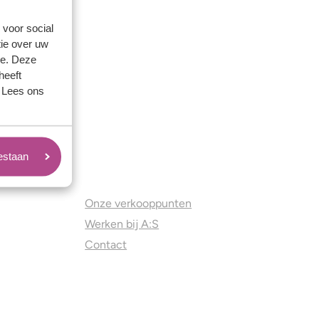
 voor social
ie over uw
se. Deze
heeft
. Lees ons
oestaan
Juweliers & Contact
Onze verkooppunten
Werken bij A:S
Contact