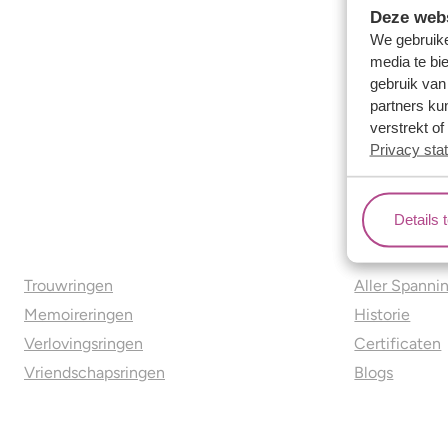
Deze webs
We gebruike
media te bi
gebruik van
partners ku
verstrekt o
Privacy sta
Details 
Ons aanbod
Over o
Trouwringen
Aller Spanni
Memoireringen
Historie
Verlovingsringen
Certificaten
Vriendschapsringen
Blogs