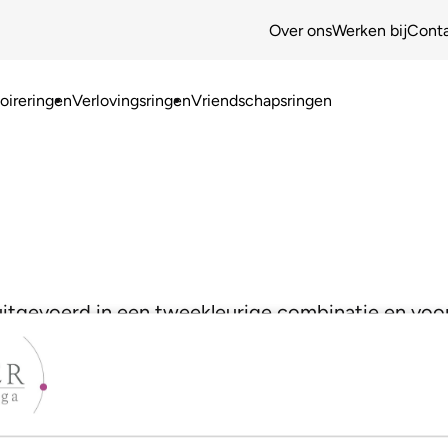
Over ons
Werken bij
Cont
ireringen
Verlovingsringen
Vriendschapsringen
 uitgevoerd in een tweekleurige combinatie en voor