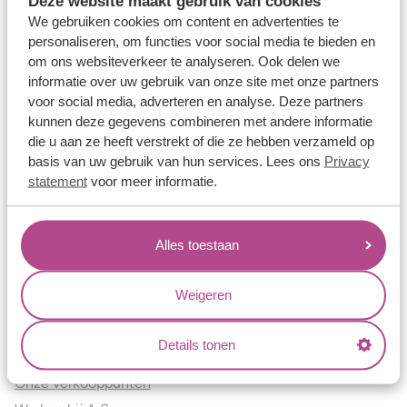
Deze website maakt gebruik van cookies
Verlovingsringen
We gebruiken cookies om content en advertenties te
Vriendschapsringen
personaliseren, om functies voor social media te bieden en
om ons websiteverkeer te analyseren. Ook delen we
Over ons
informatie over uw gebruik van onze site met onze partners
voor social media, adverteren en analyse. Deze partners
Aller Spanninga
kunnen deze gegevens combineren met andere informatie
Historie
die u aan ze heeft verstrekt of die ze hebben verzameld op
Certificaten
basis van uw gebruik van hun services. Lees ons
Privacy
Blogs
statement
voor meer informatie.
Jouw voordelen
Alles toestaan
Conflictvrije Materialen
Oneindig veel mogelijkheden
Weigeren
Kwaliteit
Juweliers & Contact
Details tonen
Onze verkooppunten