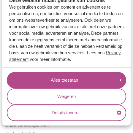
Deze website maakt gebruik van cookies
Verlovingsringen
We gebruiken cookies om content en advertenties te
Vriendschapsringen
personaliseren, om functies voor social media te bieden en
om ons websiteverkeer te analyseren. Ook delen we
Over ons
informatie over uw gebruik van onze site met onze partners
voor social media, adverteren en analyse. Deze partners
Aller Spanninga
kunnen deze gegevens combineren met andere informatie
Historie
die u aan ze heeft verstrekt of die ze hebben verzameld op
Certificaten
basis van uw gebruik van hun services. Lees ons
Privacy
Blogs
statement
voor meer informatie.
Jouw voordelen
Alles toestaan
Conflictvrije Materialen
Oneindig veel mogelijkheden
Weigeren
Kwaliteit
Juweliers & Contact
Details tonen
Onze verkooppunten