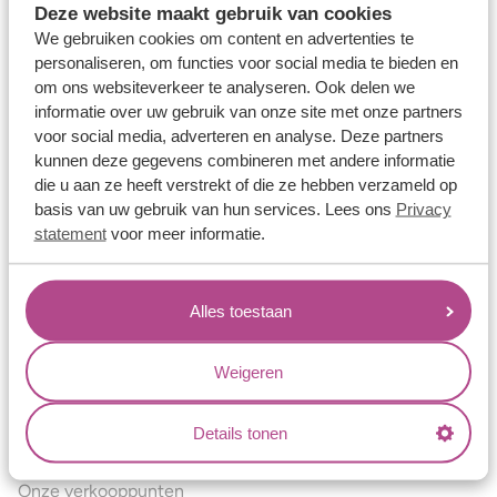
Deze website maakt gebruik van cookies
Verlovingsringen
We gebruiken cookies om content en advertenties te
Vriendschapsringen
personaliseren, om functies voor social media te bieden en
om ons websiteverkeer te analyseren. Ook delen we
Over ons
informatie over uw gebruik van onze site met onze partners
voor social media, adverteren en analyse. Deze partners
Aller Spanninga
kunnen deze gegevens combineren met andere informatie
Historie
die u aan ze heeft verstrekt of die ze hebben verzameld op
basis van uw gebruik van hun services. Lees ons
Privacy
Certificaten
statement
voor meer informatie.
Blogs
Jouw voordelen
Alles toestaan
Conflictvrije Materialen
Oneindig veel mogelijkheden
Weigeren
Kwaliteit
Details tonen
Juweliers & Contact
Onze verkooppunten