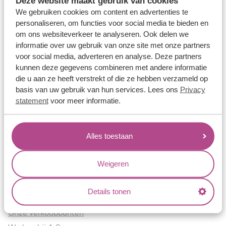
Deze website maakt gebruik van cookies
Verlovingsringen
We gebruiken cookies om content en advertenties te
Vriendschapsringen
personaliseren, om functies voor social media te bieden en
om ons websiteverkeer te analyseren. Ook delen we
Over ons
informatie over uw gebruik van onze site met onze partners
voor social media, adverteren en analyse. Deze partners
Aller Spanninga
kunnen deze gegevens combineren met andere informatie
Historie
die u aan ze heeft verstrekt of die ze hebben verzameld op
Certificaten
basis van uw gebruik van hun services. Lees ons
Privacy
Blogs
statement
voor meer informatie.
Jouw voordelen
Alles toestaan
Conflictvrije Materialen
Oneindig veel mogelijkheden
Weigeren
Kwaliteit
Juweliers & Contact
Details tonen
Onze verkooppunten