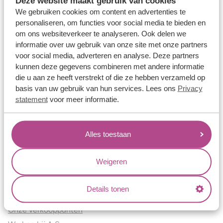
Deze website maakt gebruik van cookies
Verlovingsringen
We gebruiken cookies om content en advertenties te
Vriendschapsringen
personaliseren, om functies voor social media te bieden en
om ons websiteverkeer te analyseren. Ook delen we
Over ons
informatie over uw gebruik van onze site met onze partners
voor social media, adverteren en analyse. Deze partners
Aller Spanninga
kunnen deze gegevens combineren met andere informatie
Historie
die u aan ze heeft verstrekt of die ze hebben verzameld op
Certificaten
basis van uw gebruik van hun services. Lees ons
Privacy
Blogs
statement
voor meer informatie.
Jouw voordelen
Alles toestaan
Conflictvrije Materialen
Oneindig veel mogelijkheden
Weigeren
Kwaliteit
Juweliers & Contact
Details tonen
Onze verkooppunten