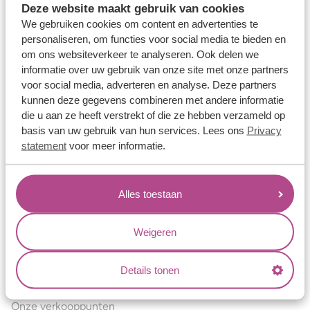
Deze website maakt gebruik van cookies
Verlovingsringen
We gebruiken cookies om content en advertenties te
Vriendschapsringen
personaliseren, om functies voor social media te bieden en
om ons websiteverkeer te analyseren. Ook delen we
Over ons
informatie over uw gebruik van onze site met onze partners
voor social media, adverteren en analyse. Deze partners
Aller Spanninga
kunnen deze gegevens combineren met andere informatie
Historie
die u aan ze heeft verstrekt of die ze hebben verzameld op
basis van uw gebruik van hun services. Lees ons
Privacy
Certificaten
statement
voor meer informatie.
Blogs
Jouw voordelen
Alles toestaan
Conflictvrije Materialen
Oneindig veel mogelijkheden
Weigeren
Kwaliteit
Details tonen
Juweliers & Contact
Onze verkooppunten