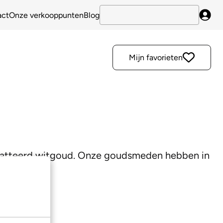
act
Onze verkooppunten
Blog
Inlo
Mijn favorieten
ematteerd witgoud. Onze goudsmeden hebben in