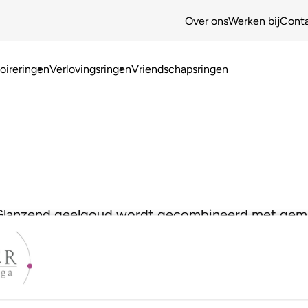
Over ons
Werken bij
Cont
ireringen
Verlovingsringen
Vriendschapsringen
ak. Glanzend geelgoud wordt gecombineerd met g