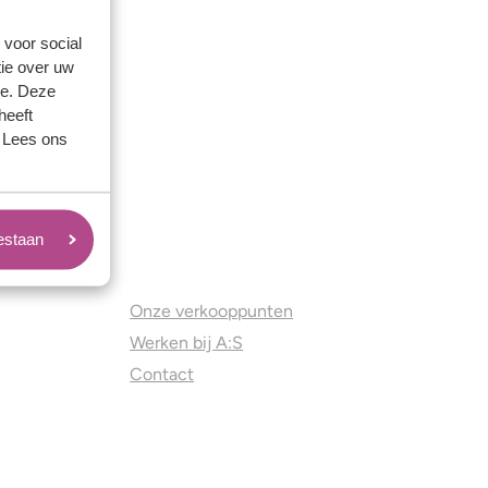
 voor social
ie over uw
se. Deze
heeft
. Lees ons
oestaan
Juweliers & Contact
Onze verkooppunten
Werken bij A:S
Contact