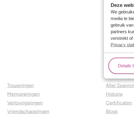
Deze webs
We gebruike
media te bi
gebruik van
partners ku
verstrekt o
Privacy sta
Details 
Ons aanbod
Over o
Trouwringen
Aller Spanni
Memoireringen
Historie
Verlovingsringen
Certificaten
Vriendschapsringen
Blogs