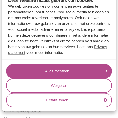
Deze website maakt gebruik van cookies
Verlovingsringen
We gebruiken cookies om content en advertenties te
Vriendschapsringen
personaliseren, om functies voor social media te bieden en
om ons websiteverkeer te analyseren. Ook delen we
Over ons
informatie over uw gebruik van onze site met onze partners
voor social media, adverteren en analyse. Deze partners
Aller Spanninga
kunnen deze gegevens combineren met andere informatie
Historie
die u aan ze heeft verstrekt of die ze hebben verzameld op
Certificaten
basis van uw gebruik van hun services. Lees ons
Privacy
Blogs
statement
voor meer informatie.
Jouw voordelen
Alles toestaan
Conflictvrije Materialen
Oneindig veel mogelijkheden
Weigeren
Kwaliteit
Juweliers & Contact
Details tonen
Onze verkooppunten