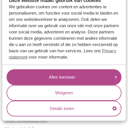
Deze website maakt gebruik van cookies
Verlovingsringen
We gebruiken cookies om content en advertenties te
Vriendschapsringen
personaliseren, om functies voor social media te bieden en
om ons websiteverkeer te analyseren. Ook delen we
Over ons
informatie over uw gebruik van onze site met onze partners
voor social media, adverteren en analyse. Deze partners
Aller Spanninga
kunnen deze gegevens combineren met andere informatie
Historie
die u aan ze heeft verstrekt of die ze hebben verzameld op
Certificaten
basis van uw gebruik van hun services. Lees ons
Privacy
Blogs
statement
voor meer informatie.
Jouw voordelen
Alles toestaan
Conflictvrije Materialen
Oneindig veel mogelijkheden
Weigeren
Kwaliteit
Juweliers & Contact
Details tonen
Onze verkooppunten