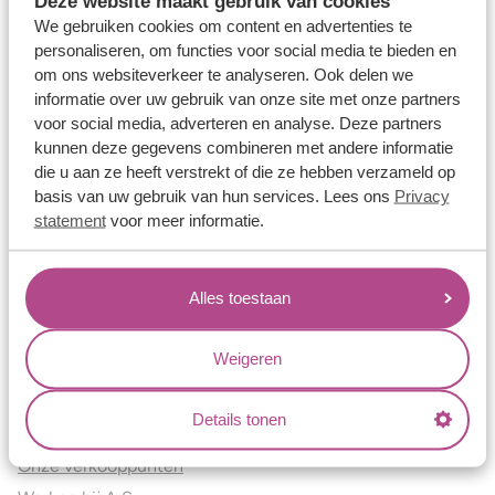
Deze website maakt gebruik van cookies
Verlovingsringen
We gebruiken cookies om content en advertenties te
Vriendschapsringen
personaliseren, om functies voor social media te bieden en
om ons websiteverkeer te analyseren. Ook delen we
Over ons
informatie over uw gebruik van onze site met onze partners
voor social media, adverteren en analyse. Deze partners
Aller Spanninga
kunnen deze gegevens combineren met andere informatie
Historie
die u aan ze heeft verstrekt of die ze hebben verzameld op
Certificaten
basis van uw gebruik van hun services. Lees ons
Privacy
Blogs
statement
voor meer informatie.
Jouw voordelen
Alles toestaan
Conflictvrije Materialen
Oneindig veel mogelijkheden
Weigeren
Kwaliteit
Juweliers & Contact
Details tonen
Onze verkooppunten