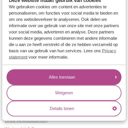
Deze website maakt gebruik van cookies
Verlovingsringen
We gebruiken cookies om content en advertenties te
Vriendschapsringen
personaliseren, om functies voor social media te bieden en
om ons websiteverkeer te analyseren. Ook delen we
Over ons
informatie over uw gebruik van onze site met onze partners
voor social media, adverteren en analyse. Deze partners
Aller Spanninga
kunnen deze gegevens combineren met andere informatie
Historie
die u aan ze heeft verstrekt of die ze hebben verzameld op
Certificaten
basis van uw gebruik van hun services. Lees ons
Privacy
Blogs
statement
voor meer informatie.
Jouw voordelen
Alles toestaan
Conflictvrije Materialen
Oneindig veel mogelijkheden
Weigeren
Kwaliteit
Juweliers & Contact
Details tonen
Onze verkooppunten