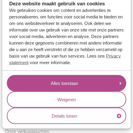
Deze website maakt gebruik van cookies
Verlovingsringen
We gebruiken cookies om content en advertenties te
Vriendschapsringen
personaliseren, om functies voor social media te bieden en
om ons websiteverkeer te analyseren. Ook delen we
Over ons
informatie over uw gebruik van onze site met onze partners
voor social media, adverteren en analyse. Deze partners
Aller Spanninga
kunnen deze gegevens combineren met andere informatie
Historie
die u aan ze heeft verstrekt of die ze hebben verzameld op
basis van uw gebruik van hun services. Lees ons
Privacy
Certificaten
statement
voor meer informatie.
Blogs
Jouw voordelen
Alles toestaan
Conflictvrije Materialen
Oneindig veel mogelijkheden
Weigeren
Kwaliteit
Details tonen
Juweliers & Contact
Onze verkooppunten