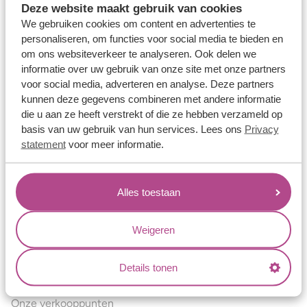
Deze website maakt gebruik van cookies
Verlovingsringen
We gebruiken cookies om content en advertenties te
Vriendschapsringen
personaliseren, om functies voor social media te bieden en
om ons websiteverkeer te analyseren. Ook delen we
Over ons
informatie over uw gebruik van onze site met onze partners
voor social media, adverteren en analyse. Deze partners
Aller Spanninga
kunnen deze gegevens combineren met andere informatie
Historie
die u aan ze heeft verstrekt of die ze hebben verzameld op
basis van uw gebruik van hun services. Lees ons
Privacy
Certificaten
statement
voor meer informatie.
Blogs
Jouw voordelen
Alles toestaan
Conflictvrije Materialen
Oneindig veel mogelijkheden
Weigeren
Kwaliteit
Details tonen
Juweliers & Contact
Onze verkooppunten