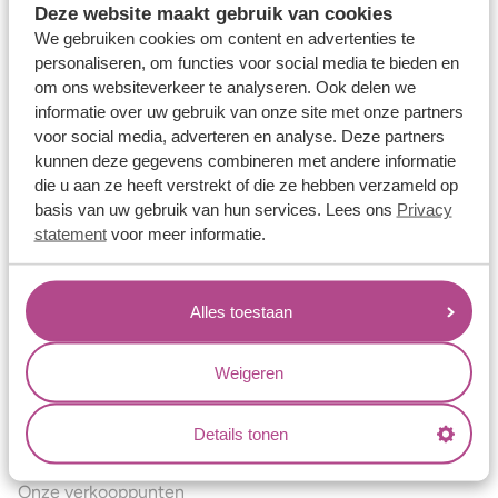
Deze website maakt gebruik van cookies
Verlovingsringen
We gebruiken cookies om content en advertenties te
Vriendschapsringen
personaliseren, om functies voor social media te bieden en
om ons websiteverkeer te analyseren. Ook delen we
Over ons
informatie over uw gebruik van onze site met onze partners
voor social media, adverteren en analyse. Deze partners
Aller Spanninga
kunnen deze gegevens combineren met andere informatie
Historie
die u aan ze heeft verstrekt of die ze hebben verzameld op
basis van uw gebruik van hun services. Lees ons
Privacy
Certificaten
statement
voor meer informatie.
Blogs
Jouw voordelen
Alles toestaan
Conflictvrije Materialen
Oneindig veel mogelijkheden
Weigeren
Kwaliteit
Details tonen
Juweliers & Contact
Onze verkooppunten