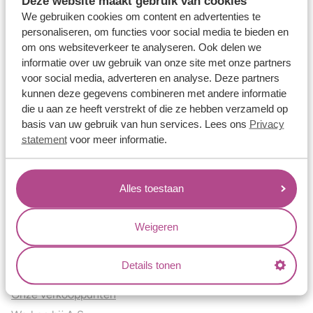
Deze website maakt gebruik van cookies
Verlovingsringen
We gebruiken cookies om content en advertenties te
Vriendschapsringen
personaliseren, om functies voor social media te bieden en
om ons websiteverkeer te analyseren. Ook delen we
Over ons
informatie over uw gebruik van onze site met onze partners
voor social media, adverteren en analyse. Deze partners
Aller Spanninga
kunnen deze gegevens combineren met andere informatie
Historie
die u aan ze heeft verstrekt of die ze hebben verzameld op
Certificaten
basis van uw gebruik van hun services. Lees ons
Privacy
Blogs
statement
voor meer informatie.
Jouw voordelen
Alles toestaan
Conflictvrije Materialen
Oneindig veel mogelijkheden
Weigeren
Kwaliteit
Juweliers & Contact
Details tonen
Onze verkooppunten