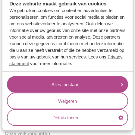
Deze website maakt gebruik van cookies
Verlovingsringen
We gebruiken cookies om content en advertenties te
Vriendschapsringen
personaliseren, om functies voor social media te bieden en
om ons websiteverkeer te analyseren. Ook delen we
Over ons
informatie over uw gebruik van onze site met onze partners
voor social media, adverteren en analyse. Deze partners
Aller Spanninga
kunnen deze gegevens combineren met andere informatie
Historie
die u aan ze heeft verstrekt of die ze hebben verzameld op
basis van uw gebruik van hun services. Lees ons
Privacy
Certificaten
statement
voor meer informatie.
Blogs
Jouw voordelen
Alles toestaan
Conflictvrije Materialen
Oneindig veel mogelijkheden
Weigeren
Kwaliteit
Details tonen
Juweliers & Contact
Onze verkooppunten