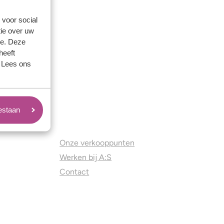
 voor social
ie over uw
se. Deze
heeft
. Lees ons
oestaan
Juweliers & Contact
Onze verkooppunten
Werken bij A:S
Contact