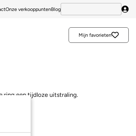
act
Onze verkooppunten
Blog
Inlo
Mijn favorieten
ring een tijdloze uitstraling.