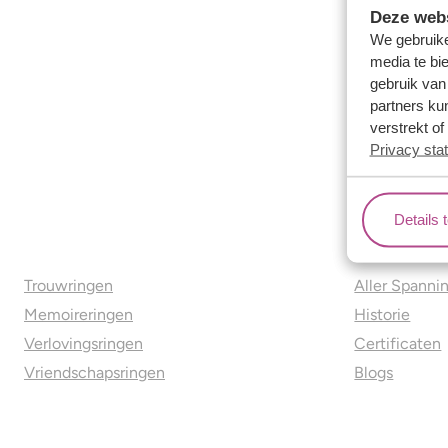
Deze webs
We gebruike
media te bi
gebruik van
partners ku
verstrekt o
Privacy sta
Details 
Ons aanbod
Over o
Trouwringen
Aller Spanni
Memoireringen
Historie
Verlovingsringen
Certificaten
Vriendschapsringen
Blogs