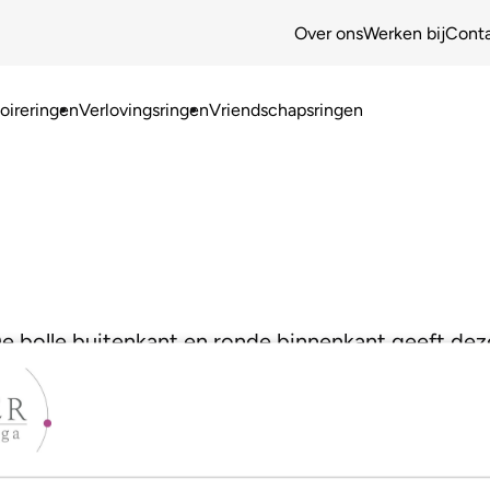
Over ons
Werken bij
Cont
ireringen
Verlovingsringen
Vriendschapsringen
 De bolle buitenkant en ronde binnenkant geeft deze 