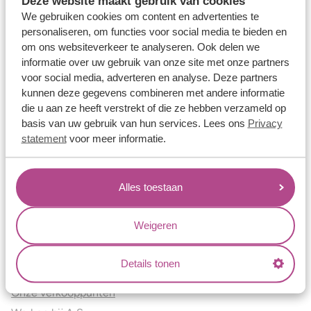
Deze website maakt gebruik van cookies
Verlovingsringen
We gebruiken cookies om content en advertenties te
Vriendschapsringen
personaliseren, om functies voor social media te bieden en
om ons websiteverkeer te analyseren. Ook delen we
Over ons
informatie over uw gebruik van onze site met onze partners
voor social media, adverteren en analyse. Deze partners
Aller Spanninga
kunnen deze gegevens combineren met andere informatie
Historie
die u aan ze heeft verstrekt of die ze hebben verzameld op
Certificaten
basis van uw gebruik van hun services. Lees ons
Privacy
Blogs
statement
voor meer informatie.
Jouw voordelen
Alles toestaan
Conflictvrije Materialen
Oneindig veel mogelijkheden
Weigeren
Kwaliteit
Juweliers & Contact
Details tonen
Onze verkooppunten