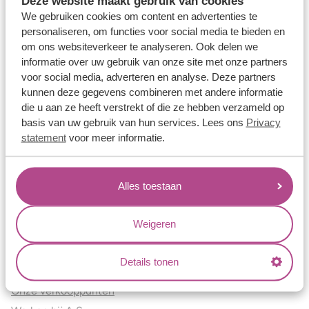
Deze website maakt gebruik van cookies
Verlovingsringen
We gebruiken cookies om content en advertenties te
Vriendschapsringen
personaliseren, om functies voor social media te bieden en
om ons websiteverkeer te analyseren. Ook delen we
Over ons
informatie over uw gebruik van onze site met onze partners
voor social media, adverteren en analyse. Deze partners
Aller Spanninga
kunnen deze gegevens combineren met andere informatie
Historie
die u aan ze heeft verstrekt of die ze hebben verzameld op
Certificaten
basis van uw gebruik van hun services. Lees ons
Privacy
Blogs
statement
voor meer informatie.
Jouw voordelen
Alles toestaan
Conflictvrije Materialen
Oneindig veel mogelijkheden
Weigeren
Kwaliteit
Juweliers & Contact
Details tonen
Onze verkooppunten