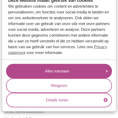
Deze website maakt gebruik van cookies
Verlovingsringen
We gebruiken cookies om content en advertenties te
Vriendschapsringen
personaliseren, om functies voor social media te bieden en
om ons websiteverkeer te analyseren. Ook delen we
Over ons
informatie over uw gebruik van onze site met onze partners
voor social media, adverteren en analyse. Deze partners
Aller Spanninga
kunnen deze gegevens combineren met andere informatie
Historie
die u aan ze heeft verstrekt of die ze hebben verzameld op
Certificaten
basis van uw gebruik van hun services. Lees ons
Privacy
Blogs
statement
voor meer informatie.
Jouw voordelen
Alles toestaan
Conflictvrije Materialen
Oneindig veel mogelijkheden
Weigeren
Kwaliteit
Juweliers & Contact
Details tonen
Onze verkooppunten