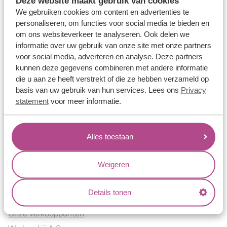
Deze website maakt gebruik van cookies
Verlovingsringen
We gebruiken cookies om content en advertenties te
Vriendschapsringen
personaliseren, om functies voor social media te bieden en
om ons websiteverkeer te analyseren. Ook delen we
Over ons
informatie over uw gebruik van onze site met onze partners
voor social media, adverteren en analyse. Deze partners
Aller Spanninga
kunnen deze gegevens combineren met andere informatie
Historie
die u aan ze heeft verstrekt of die ze hebben verzameld op
Certificaten
basis van uw gebruik van hun services. Lees ons
Privacy
Blogs
statement
voor meer informatie.
Jouw voordelen
Alles toestaan
Conflictvrije Materialen
Oneindig veel mogelijkheden
Weigeren
Kwaliteit
Juweliers & Contact
Details tonen
Onze verkooppunten