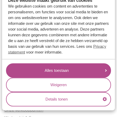
Deze website maakt gebruik van cookies
Verlovingsringen
We gebruiken cookies om content en advertenties te
Vriendschapsringen
personaliseren, om functies voor social media te bieden en
om ons websiteverkeer te analyseren. Ook delen we
Over ons
informatie over uw gebruik van onze site met onze partners
voor social media, adverteren en analyse. Deze partners
Aller Spanninga
kunnen deze gegevens combineren met andere informatie
Historie
die u aan ze heeft verstrekt of die ze hebben verzameld op
Certificaten
basis van uw gebruik van hun services. Lees ons
Privacy
Blogs
statement
voor meer informatie.
Jouw voordelen
Alles toestaan
Conflictvrije Materialen
Oneindig veel mogelijkheden
Weigeren
Kwaliteit
Juweliers & Contact
Details tonen
Onze verkooppunten