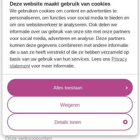
Deze website maakt gebruik van cookies
Verlovingsringen
We gebruiken cookies om content en advertenties te
Vriendschapsringen
personaliseren, om functies voor social media te bieden en
om ons websiteverkeer te analyseren. Ook delen we
Over ons
informatie over uw gebruik van onze site met onze partners
voor social media, adverteren en analyse. Deze partners
Aller Spanninga
kunnen deze gegevens combineren met andere informatie
Historie
die u aan ze heeft verstrekt of die ze hebben verzameld op
basis van uw gebruik van hun services. Lees ons
Privacy
Certificaten
statement
voor meer informatie.
Blogs
Jouw voordelen
Alles toestaan
Conflictvrije Materialen
Oneindig veel mogelijkheden
Weigeren
Kwaliteit
Details tonen
Juweliers & Contact
Onze verkooppunten