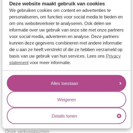
Deze website maakt gebruik van cookies
Verlovingsringen
We gebruiken cookies om content en advertenties te
Vriendschapsringen
personaliseren, om functies voor social media te bieden en
om ons websiteverkeer te analyseren. Ook delen we
Over ons
informatie over uw gebruik van onze site met onze partners
voor social media, adverteren en analyse. Deze partners
Aller Spanninga
kunnen deze gegevens combineren met andere informatie
Historie
die u aan ze heeft verstrekt of die ze hebben verzameld op
basis van uw gebruik van hun services. Lees ons
Privacy
Certificaten
statement
voor meer informatie.
Blogs
Jouw voordelen
Alles toestaan
Conflictvrije Materialen
Oneindig veel mogelijkheden
Weigeren
Kwaliteit
Details tonen
Juweliers & Contact
Onze verkooppunten