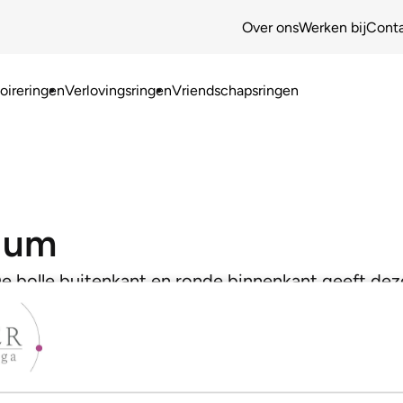
Over ons
Werken bij
Cont
ireringen
Verlovingsringen
Vriendschapsringen
ium
 De bolle buitenkant en ronde binnenkant geeft deze 