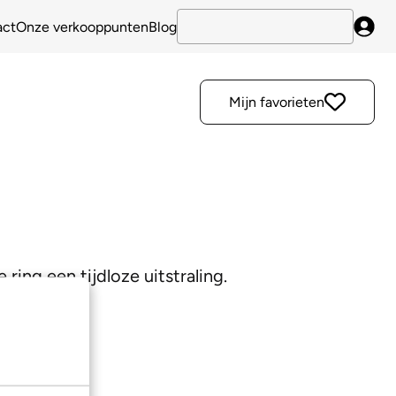
act
Onze verkooppunten
Blog
Inlo
Mijn favorieten
ring een tijdloze uitstraling.