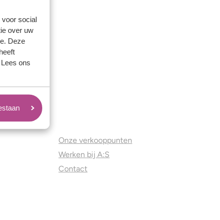
 voor social
ie over uw
se. Deze
heeft
. Lees ons
oestaan
Juweliers & Contact
Onze verkooppunten
Werken bij A:S
Contact