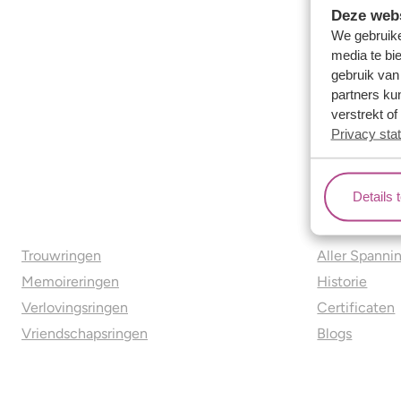
Deze webs
We gebruike
media te bi
gebruik van
partners ku
verstrekt o
Privacy sta
Details 
Ons aanbod
Over o
Trouwringen
Aller Spanni
Memoireringen
Historie
Verlovingsringen
Certificaten
Vriendschapsringen
Blogs