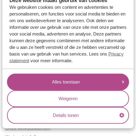
Deze website maakt gebruik van cookies
Verlovingsringen
We gebruiken cookies om content en advertenties te
Vriendschapsringen
personaliseren, om functies voor social media te bieden en
om ons websiteverkeer te analyseren. Ook delen we
Over ons
informatie over uw gebruik van onze site met onze partners
voor social media, adverteren en analyse. Deze partners
Aller Spanninga
kunnen deze gegevens combineren met andere informatie
Historie
die u aan ze heeft verstrekt of die ze hebben verzameld op
Certificaten
basis van uw gebruik van hun services. Lees ons
Privacy
Blogs
statement
voor meer informatie.
Jouw voordelen
Alles toestaan
Conflictvrije Materialen
Oneindig veel mogelijkheden
Weigeren
Kwaliteit
Juweliers & Contact
Details tonen
Onze verkooppunten