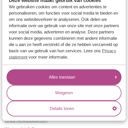
Deze website maakt gebruik van cookies
Verlovingsringen
We gebruiken cookies om content en advertenties te
Vriendschapsringen
personaliseren, om functies voor social media te bieden en
om ons websiteverkeer te analyseren. Ook delen we
Over ons
informatie over uw gebruik van onze site met onze partners
voor social media, adverteren en analyse. Deze partners
Aller Spanninga
kunnen deze gegevens combineren met andere informatie
Historie
die u aan ze heeft verstrekt of die ze hebben verzameld op
Certificaten
basis van uw gebruik van hun services. Lees ons
Privacy
Blogs
statement
voor meer informatie.
Jouw voordelen
Alles toestaan
Conflictvrije Materialen
Oneindig veel mogelijkheden
Weigeren
Kwaliteit
Juweliers & Contact
Details tonen
Onze verkooppunten