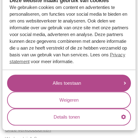
Deze website maakt gebruik van cookies
Verlovingsringen
We gebruiken cookies om content en advertenties te
Vriendschapsringen
personaliseren, om functies voor social media te bieden en
om ons websiteverkeer te analyseren. Ook delen we
Over ons
informatie over uw gebruik van onze site met onze partners
voor social media, adverteren en analyse. Deze partners
Aller Spanninga
kunnen deze gegevens combineren met andere informatie
Historie
die u aan ze heeft verstrekt of die ze hebben verzameld op
Certificaten
basis van uw gebruik van hun services. Lees ons
Privacy
Blogs
statement
voor meer informatie.
Jouw voordelen
Alles toestaan
Conflictvrije Materialen
Oneindig veel mogelijkheden
Weigeren
Kwaliteit
Juweliers & Contact
Details tonen
Onze verkooppunten