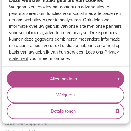
Deze website maakt gebruik van cookies
Verlovingsringen
We gebruiken cookies om content en advertenties te
Vriendschapsringen
personaliseren, om functies voor social media te bieden en
om ons websiteverkeer te analyseren. Ook delen we
Over ons
informatie over uw gebruik van onze site met onze partners
voor social media, adverteren en analyse. Deze partners
Aller Spanninga
kunnen deze gegevens combineren met andere informatie
Historie
die u aan ze heeft verstrekt of die ze hebben verzameld op
Certificaten
basis van uw gebruik van hun services. Lees ons
Privacy
Blogs
statement
voor meer informatie.
Jouw voordelen
Alles toestaan
Conflictvrije Materialen
Oneindig veel mogelijkheden
Weigeren
Kwaliteit
Juweliers & Contact
Details tonen
Onze verkooppunten