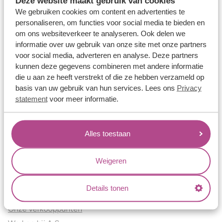
Deze website maakt gebruik van cookies
Verlovingsringen
We gebruiken cookies om content en advertenties te
Vriendschapsringen
personaliseren, om functies voor social media te bieden en
om ons websiteverkeer te analyseren. Ook delen we
Over ons
informatie over uw gebruik van onze site met onze partners
voor social media, adverteren en analyse. Deze partners
Aller Spanninga
kunnen deze gegevens combineren met andere informatie
Historie
die u aan ze heeft verstrekt of die ze hebben verzameld op
Certificaten
basis van uw gebruik van hun services. Lees ons
Privacy
Blogs
statement
voor meer informatie.
Jouw voordelen
Alles toestaan
Conflictvrije Materialen
Oneindig veel mogelijkheden
Weigeren
Kwaliteit
Juweliers & Contact
Details tonen
Onze verkooppunten