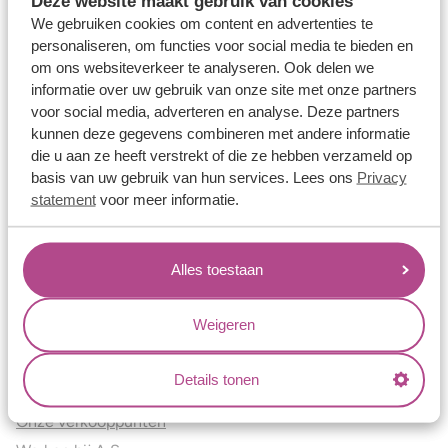
Deze website maakt gebruik van cookies
Verlovingsringen
We gebruiken cookies om content en advertenties te
Vriendschapsringen
personaliseren, om functies voor social media te bieden en
om ons websiteverkeer te analyseren. Ook delen we
Over ons
informatie over uw gebruik van onze site met onze partners
voor social media, adverteren en analyse. Deze partners
Aller Spanninga
kunnen deze gegevens combineren met andere informatie
Historie
die u aan ze heeft verstrekt of die ze hebben verzameld op
Certificaten
basis van uw gebruik van hun services. Lees ons
Privacy
Blogs
statement
voor meer informatie.
Jouw voordelen
Alles toestaan
Conflictvrije Materialen
Oneindig veel mogelijkheden
Weigeren
Kwaliteit
Juweliers & Contact
Details tonen
Onze verkooppunten