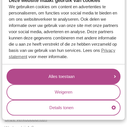
Deze website maakt gebruik van cookies
Verlovingsringen
We gebruiken cookies om content en advertenties te
Vriendschapsringen
personaliseren, om functies voor social media te bieden en
om ons websiteverkeer te analyseren. Ook delen we
Over ons
informatie over uw gebruik van onze site met onze partners
voor social media, adverteren en analyse. Deze partners
Aller Spanninga
kunnen deze gegevens combineren met andere informatie
Historie
die u aan ze heeft verstrekt of die ze hebben verzameld op
Certificaten
basis van uw gebruik van hun services. Lees ons
Privacy
Blogs
statement
voor meer informatie.
Jouw voordelen
Alles toestaan
Conflictvrije Materialen
Oneindig veel mogelijkheden
Weigeren
Kwaliteit
Juweliers & Contact
Details tonen
Onze verkooppunten