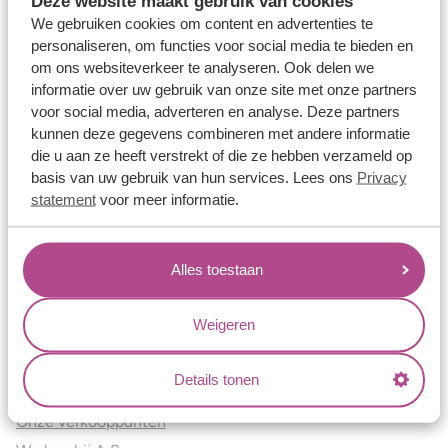
Deze website maakt gebruik van cookies
Verlovingsringen
We gebruiken cookies om content en advertenties te
Vriendschapsringen
personaliseren, om functies voor social media te bieden en
om ons websiteverkeer te analyseren. Ook delen we
Over ons
informatie over uw gebruik van onze site met onze partners
voor social media, adverteren en analyse. Deze partners
Aller Spanninga
kunnen deze gegevens combineren met andere informatie
Historie
die u aan ze heeft verstrekt of die ze hebben verzameld op
Certificaten
basis van uw gebruik van hun services. Lees ons
Privacy
Blogs
statement
voor meer informatie.
Jouw voordelen
Alles toestaan
Conflictvrije Materialen
Oneindig veel mogelijkheden
Weigeren
Kwaliteit
Juweliers & Contact
Details tonen
Onze verkooppunten