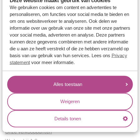
Deze website maakt gebruik van cookies
Verlovingsringen
We gebruiken cookies om content en advertenties te
Vriendschapsringen
personaliseren, om functies voor social media te bieden en
om ons websiteverkeer te analyseren. Ook delen we
Over ons
informatie over uw gebruik van onze site met onze partners
voor social media, adverteren en analyse. Deze partners
Aller Spanninga
kunnen deze gegevens combineren met andere informatie
Historie
die u aan ze heeft verstrekt of die ze hebben verzameld op
Certificaten
basis van uw gebruik van hun services. Lees ons
Privacy
Blogs
statement
voor meer informatie.
Jouw voordelen
Alles toestaan
Conflictvrije Materialen
Oneindig veel mogelijkheden
Weigeren
Kwaliteit
Juweliers & Contact
Details tonen
Onze verkooppunten