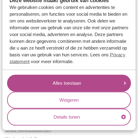
Deze website maakt gebruik van cookies
Verlovingsringen
We gebruiken cookies om content en advertenties te
Vriendschapsringen
personaliseren, om functies voor social media te bieden en
om ons websiteverkeer te analyseren. Ook delen we
Over ons
informatie over uw gebruik van onze site met onze partners
voor social media, adverteren en analyse. Deze partners
Aller Spanninga
kunnen deze gegevens combineren met andere informatie
Historie
die u aan ze heeft verstrekt of die ze hebben verzameld op
Certificaten
basis van uw gebruik van hun services. Lees ons
Privacy
Blogs
statement
voor meer informatie.
Jouw voordelen
Alles toestaan
Conflictvrije Materialen
Oneindig veel mogelijkheden
Weigeren
Kwaliteit
Juweliers & Contact
Details tonen
Onze verkooppunten