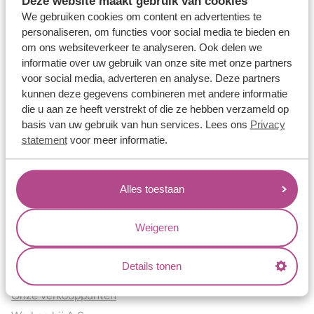
Deze website maakt gebruik van cookies
Verlovingsringen
We gebruiken cookies om content en advertenties te
Vriendschapsringen
personaliseren, om functies voor social media te bieden en
om ons websiteverkeer te analyseren. Ook delen we
Over ons
informatie over uw gebruik van onze site met onze partners
voor social media, adverteren en analyse. Deze partners
Aller Spanninga
kunnen deze gegevens combineren met andere informatie
Historie
die u aan ze heeft verstrekt of die ze hebben verzameld op
Certificaten
basis van uw gebruik van hun services. Lees ons
Privacy
Blogs
statement
voor meer informatie.
Jouw voordelen
Alles toestaan
Conflictvrije Materialen
Oneindig veel mogelijkheden
Weigeren
Kwaliteit
Juweliers & Contact
Details tonen
Onze verkooppunten