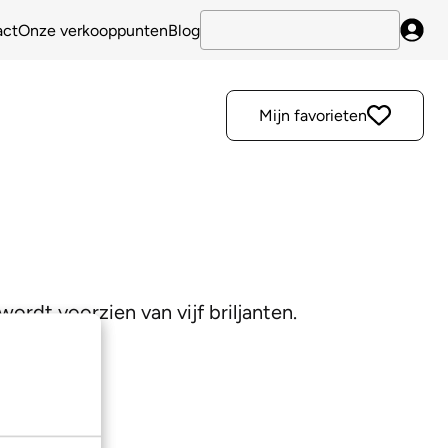
act
Onze verkooppunten
Blog
Inlo
Mijn favorieten
rdt voorzien van vijf briljanten.