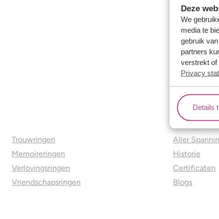
Deze webs
We gebruike
media te bi
gebruik van
partners ku
verstrekt o
Privacy sta
Details 
Ons aanbod
Over o
Trouwringen
Aller Spanni
Memoireringen
Historie
Verlovingsringen
Certificaten
Vriendschapsringen
Blogs