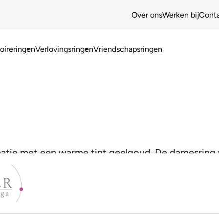
Over ons
Werken bij
Cont
ireringen
Verlovingsringen
Vriendschapsringen
atie met een warme tint geelgoud. De damesring wo