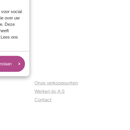
 voor social
ie over uw
se. Deze
heeft
. Lees ons
oestaan
Juweliers & Contact
Onze verkooppunten
Werken bij A:S
Contact