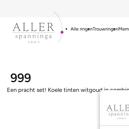
Alle ringen
Trouwringen
Memo
999
Een pracht set! Koele tinten witgoud in combin