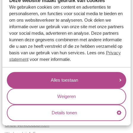
Deze website maakt gebruik van cookies
Verlovingsringen
We gebruiken cookies om content en advertenties te
Vriendschapsringen
personaliseren, om functies voor social media te bieden en
om ons websiteverkeer te analyseren. Ook delen we
Over ons
informatie over uw gebruik van onze site met onze partners
voor social media, adverteren en analyse. Deze partners
Aller Spanninga
kunnen deze gegevens combineren met andere informatie
Historie
die u aan ze heeft verstrekt of die ze hebben verzameld op
Certificaten
basis van uw gebruik van hun services. Lees ons
Privacy
Blogs
statement
voor meer informatie.
Jouw voordelen
Alles toestaan
Conflictvrije Materialen
Oneindig veel mogelijkheden
Weigeren
Kwaliteit
Juweliers & Contact
Details tonen
Onze verkooppunten