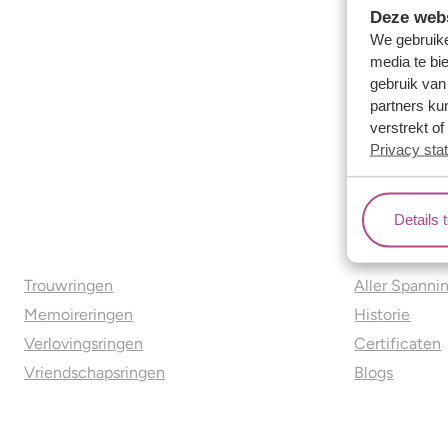
Deze webs
We gebruike
media te bi
gebruik van
partners ku
verstrekt o
Privacy sta
Details 
Ons aanbod
Over o
Trouwringen
Aller Spanni
Memoireringen
Historie
Verlovingsringen
Certificaten
Vriendschapsringen
Blogs