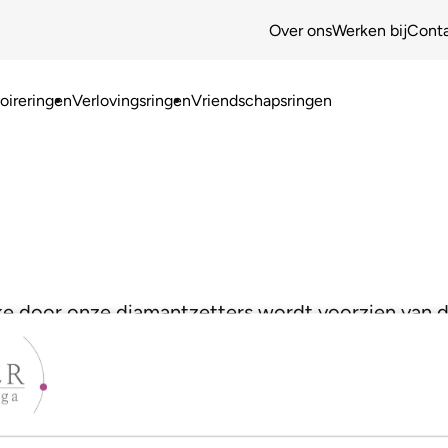
Over ons
Werken bij
Cont
ireringen
Verlovingsringen
Vriendschapsringen
lke door onze diamantzetters wordt voorzien van dr