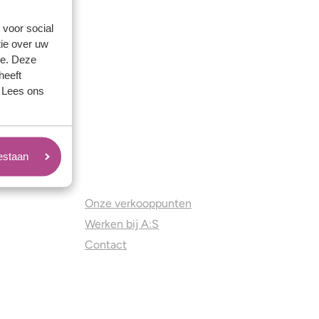
 voor social
ie over uw
se. Deze
heeft
. Lees ons
oestaan
Juweliers & Contact
Onze verkooppunten
Werken bij A:S
Contact